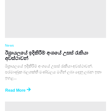
News
ඊශ්‍රායලයේ ඉදිකිරීම් අංශයේ උසස් රැකියා
අවස්ථාවන්
ඊශ්‍රායලයේ ඉදිකිරීම් අංශයේ උසස් රැකියා අවස්ථාවන්.
පරමාණුක බලශක්ති මණ්ඩලය මගින් ලබා දෙනු ලබන ඉතා
ඉහළ...
Read More