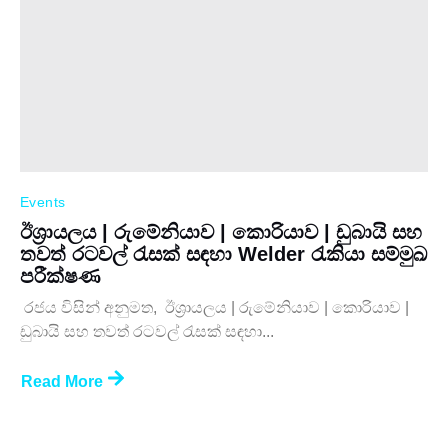
Events
ඊශ්‍රායලය | රුමේනියාව | කොරියාව | ඩුබායි සහ
තවත් රටවල් රැසක් සඳහා Welder රැකියා සම්මුඛ
පරීක්ෂණ
රජය විසින් අනුමත, ඊශ්‍රායලය | රුමේනියාව | කොරියාව |
ඩුබායි සහ තවත් රටවල් රැසක් සඳහා...
Read More